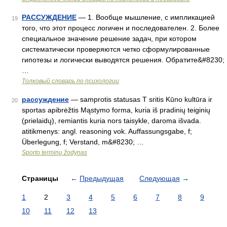
РАССУЖДЕНИЕ
— 1. Вообще мышление, с импликацией
19
того, что этот процесс логичен и последователен. 2. Более
специальное значение решение задач, при котором
систематически проверяются четко сформулированные
гипотезы и логически выводятся решения. Обратите&#8230;
…
Толковый словарь по психологии
рассуждение
— samprotis statusas T sritis Kūno kultūra ir
20
sportas apibrėžtis Mąstymo forma, kuria iš pradinių teiginių
(prielaidų), remiantis kuria nors taisykle, daroma išvada.
atitikmenys: angl. reasoning vok. Auffassungsgabe, f;
Überlegung, f; Verstand, m&#8230; …
Sporto terminų žodynas
Страницы
←
Предыдущая
Следующая
→
1
2
3
4
5
6
7
8
9
10
11
12
13