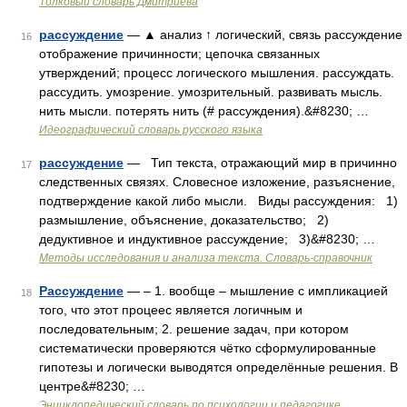
Толковый словарь Дмитриева
рассуждение
— ▲ анализ ↑ логический, связь рассуждение
16
отображение причинности; цепочка связанных
утверждений; процесс логического мышления. рассуждать.
рассудить. умозрение. умозрительный. развивать мысль.
нить мысли. потерять нить (# рассуждения).&#8230; …
Идеографический словарь русского языка
рассуждение
— Тип текста, отражающий мир в причинно
17
следственных связях. Словесное изложение, разъяснение,
подтверждение какой либо мысли. Виды рассуждения: 1)
размышление, объяснение, доказательство; 2)
дедуктивное и индуктивное рассуждение; 3)&#8230; …
Методы исследования и анализа текста. Словарь-справочник
Рассуждение
— – 1. вообще – мышление с импликацией
18
того, что этот процеес является логичным и
последовательным; 2. решение задач, при котором
систематически проверяются чётко сформулированные
гипотезы и логически выводятся определённые решения. В
центре&#8230; …
Энциклопедический словарь по психологии и педагогике