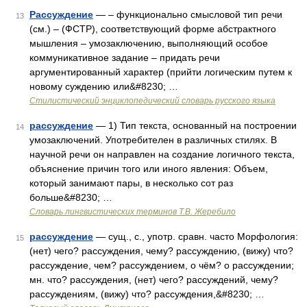
Рассуждение
— – функционально смысловой тип речи
13
(см.) – (ФСТР), соответствующий форме абстрактного
мышления – умозаключению, выполняющий особое
коммуникативное задание – придать речи
аргументированный характер (прийти логическим путем к
новому суждению или&#8230; …
Стилистический энциклопедический словарь русского языка
рассуждение
— 1) Тип текста, основанный на построении
14
умозаключений. Употребителен в различных стилях. В
научной речи он направлен на создание логичного текста,
объяснение причин того или иного явления: Объем,
который занимают пары, в несколько сот раз
больше&#8230; …
Словарь лингвистических терминов Т.В. Жеребило
рассуждение
— сущ., с., употр. сравн. часто Морфология:
15
(нет) чего? рассуждения, чему? рассуждению, (вижу) что?
рассуждение, чем? рассуждением, о чём? о рассуждении;
мн. что? рассуждения, (нет) чего? рассуждений, чему?
рассуждениям, (вижу) что? рассуждения,&#8230; …